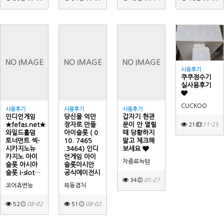
NO IMAGE
NO IMAGE
NO IMAGE
사용후기
쿠쿠정수기
실사용후기
CUCKOO
사용후기
사용후기
사용후기
인디언게임
당신을 억만
갑자기 현관
★fefas.net★
장자로 만들
문이 안 열릴
2132
11-25
와일드홀덤
아이슬롯 ( 0
때 당황하지
토너먼트 섹­
10. 7465
말고 체크해
시카­지노뉴
.3464) 인디
보세요
카­지노 아이
언게임 아이
차줌료늑텸
슬롯 아시아
슬롯아시안
슬­롯 i-slot…
공식에이전시
340
05-27
코어츄변능
믁듕겸처
52
08-02
51
08-02