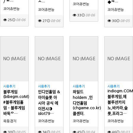
/ ᄐ…
ᄉ…
◆ᄏ…
코어츄변능
코어츄변능
코어츄변능
코어츄변능
33
08-06
25
08-06
27
08-06
30
08-05
NO IMAGE
NO IMAGE
NO IMAGE
NO IMAGE
사용후기
사용후기
사용후기
사용후기
indiogm.COM
블루게임
인디언홀덤 &
와일드
(bibegm.coM)
블루게임,에
아이슬롯 아
holdem ,인
#블루게임홀
볼루션카지
시아 공식 에
디언홀덤
덤 - 블루게임
(chgame.co.kr)
노,바카라,슬
이전시◑
바둑ᄋ…
islot79…
콜센터.
롯,프라그…
믁듕겸처
코어츄변능
코어츄변능
코어츄변능
30
08-05
34
08-05
45
08-04
46
08-03