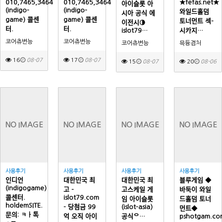
010,7465,3464
010,7465,3464
★fefas.net★
아이슬롯 아
(indigo-
(indigo-
와일드홀덤
시아 공식 에
game) 콜센
game) 콜센
토너먼트 섹­
이전시◑
터.
터.
islot79…
시카­지…
코어츄변능
코어츄변능
코어츄변능
믁듕겸처
16
08-07
17
08-07
15
08-07
20
08-06
NO IMAGE
NO IMAGE
NO IMAGE
NO IMAGE
사용후기
사용후기
사용후기
사용후기
인디언
대한민국 최
대한민국 최
블루게임 ◆
(indigogame)
고 -
고스케일 게
바둑이 와일
콜센터.
islot79.com
임 아이슬롯
드홀덤 토너
holdemSITE.
- 당첨금 99
(islot-asia)
먼트◆
문의: ㅋㅏ톡
억 오직 아이
공식ᄋ…
pshotgam.co