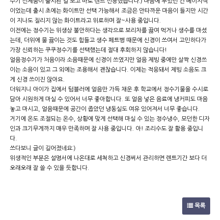
수기 신제품이 출시된 걸 보고 바로 렌트 신청했습니다:) 마음에 두었던 건 베이지색
이었는데 출시 초에는 화이트만 선택 가능해서 조금은 안타까운 마음이 들지만 시간
이 지나도 질리지 않는 화이트라고 위로하며 잘~사용 중입니다.
이전에는 정수기는 위생상 불안하다는 생각으로 보리차를 끓여 먹거나 생수를 마셨
는데, 더위에 물 끓이는 것도 힘들고 생수 페트병 때문에 신경이 쓰여서 고민하다가
가장 신뢰하는 쿠쿠정수기를 선택했는데 절대 후회하지 않습니다!
얼음정수기가 처음이라 소음때문에 신경이 쓰였지만 얼음 제빙 중에만 살짝 신경쓰
이는 소음이 있고 그 외에는 조용해서 괜찮습니다. 이제는 적응돼서 제빙 소음도 크
게 신경 쓰이진 않아요.
더워지니 아이가 집에서 텀블러에 얼음만 가득 채운 후 학교에서 정수기물을 수시로
담아 시원하게 마실 수 있어서 너무 좋아합니다. 또 얼음 넣은 음료에 냉커피도 마음
놓고 마시고, 얼음때문에 공간이 좁았던 냉동실도 여유 있어져서 너무 좋습니다.
거기에 온도 조절되는 온수, 상황에 맞게 선택해 마실 수 있는 정수냉수, 모던한 디자
인과 크기무게까지 매우 만족하며 잘 사용 중입니다. 아! 조리수도 잘 활용 중입니
다.
쓰다보니 글이 길어졌네요:)
위생적인 부분은 설명서에 나온대로 세척하고 신경써서 관리하면 렌트기간 보다 더
오래오래 잘 쓸 수 있을 듯합니다.
목록