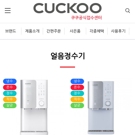
브랜드
제품소개
간편주문
사은품
각종혜택
사용후기
얼음정수기
냉수
냉수
온수
온수
정수
정수
직수
직수
살균
살균