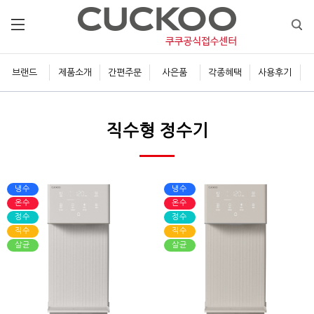
브랜드
제품소개
간편주문
사은품
각종혜택
사용후기
직수형 정수기
냉수
냉수
온수
온수
정수
정수
직수
직수
살균
살균