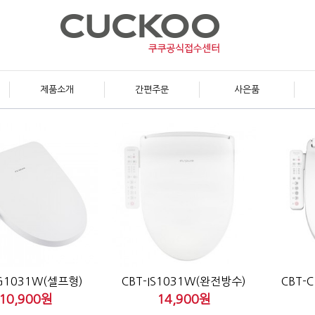
제품소개
간편주문
사은품
G1031W(셀프형)
CBT-IS1031W(완전방수)
CBT-
10,900원
14,900원