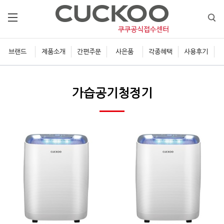
브랜드
제품소개
간편주문
사은품
각종혜택
사용후기
가습공기청정기