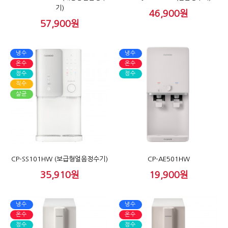
기)
46,900원
57,900원
냉수
냉수
온수
온수
정수
정수
직수
살균
CP-SS101HW (보급형얼음정수기)
CP-AE501HW
35,910원
19,900원
냉수
냉수
온수
온수
정수
정수