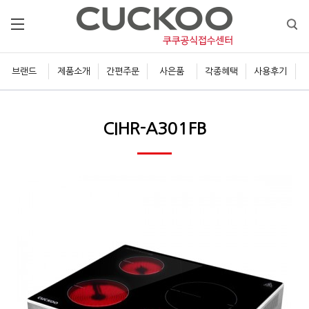
브랜드
제품소개
간편주문
사은품
각종혜택
사용후기
CIHR-A301FB