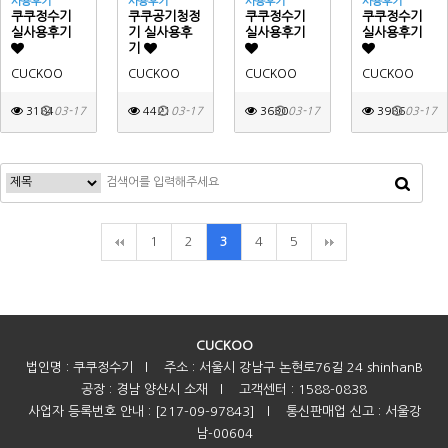
사용후기
사용후기
사용후기
사용후기
쿠쿠정수기
쿠쿠공기청정
쿠쿠정수기
쿠쿠정수기
실사용후기
기 실사용후
실사용후기
실사용후기
기
CUCKOO
CUCKOO
CUCKOO
CUCKOO
3184
03-17
4421
03-17
3630
03-17
3986
03-17
1
2
4
5
3
CUCKOO
법인명 : 쿠쿠정수기
l
주소 : 서울시 강남구 논현로76길 24 shinhanB
공장 : 경남 양산시 소재
l
고객센터 : 1588-0838
사업자 등록번호 안내 : [217-09-97843]
l
통신판매업 신고 : 서울강
남-00604